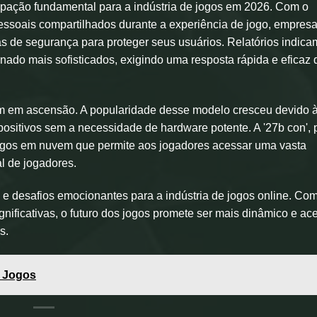
pação fundamental para a indústria de jogos em 2026. Com o
ssoais compartilhados durante a experiência de jogo, empres
as de segurança para proteger seus usuários. Relatórios indic
rnado mais sofisticados, exigindo uma resposta rápida e eficaz 
 em ascensão. A popularidade desse modelo cresceu devido 
spositivos sem a necessidade de hardware potente. A '27b con', 
ogos em nuvem que permite aos jogadores acessar uma vasta
l de jogadores.
e desafios emocionantes para a indústria de jogos online. Co
ficativas, o futuro dos jogos promete ser mais dinâmico e ace
s.
s Jogos