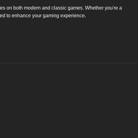
ides on both modern and classic games. Whether you're a
need to enhance your gaming experience.