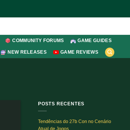
COMMUNITY FORUMS
GAME GUIDES
NEW RELEASES
GAME REVIEWS
POSTS RECENTES
Tendências do 27b Con no Cenário
Atual de Jogos