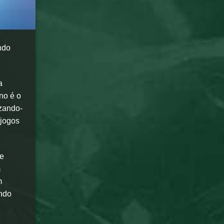
ndo
a
no é o
izando-
 jogos
ue
m
m
indo