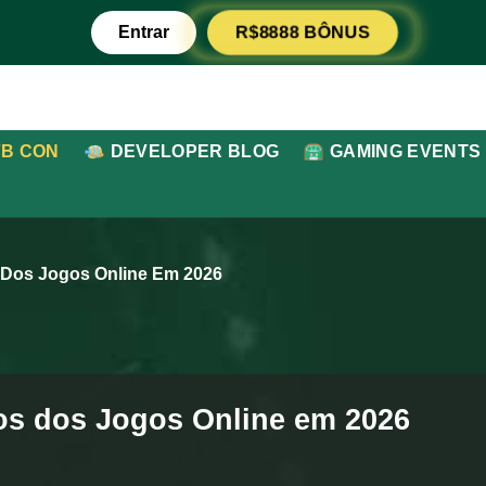
R$8888 BÔNUS
Entrar
7B CON
DEVELOPER BLOG
GAMING EVENTS
 Dos Jogos Online Em 2026
ios dos Jogos Online em 2026