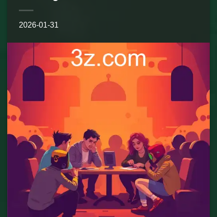
2026-01-31