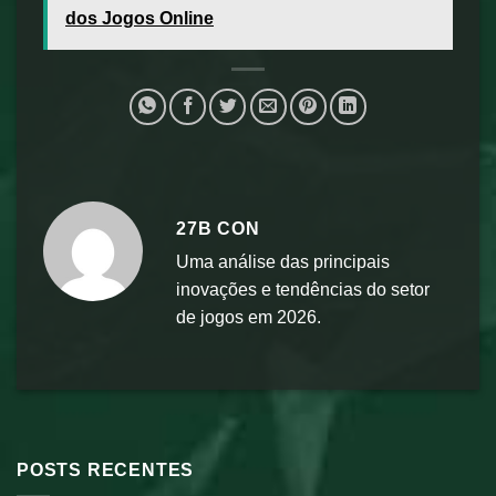
dos Jogos Online
27B CON
Uma análise das principais
inovações e tendências do setor
de jogos em 2026.
POSTS RECENTES