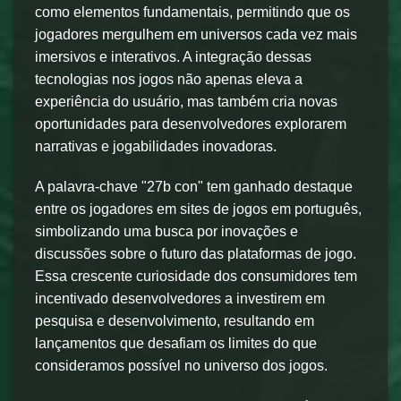
como elementos fundamentais, permitindo que os
jogadores mergulhem em universos cada vez mais
imersivos e interativos. A integração dessas
tecnologias nos jogos não apenas eleva a
experiência do usuário, mas também cria novas
oportunidades para desenvolvedores explorarem
narrativas e jogabilidades inovadoras.
A palavra-chave "27b con" tem ganhado destaque
entre os jogadores em sites de jogos em português,
simbolizando uma busca por inovações e
discussões sobre o futuro das plataformas de jogo.
Essa crescente curiosidade dos consumidores tem
incentivado desenvolvedores a investirem em
pesquisa e desenvolvimento, resultando em
lançamentos que desafiam os limites do que
consideramos possível no universo dos jogos.