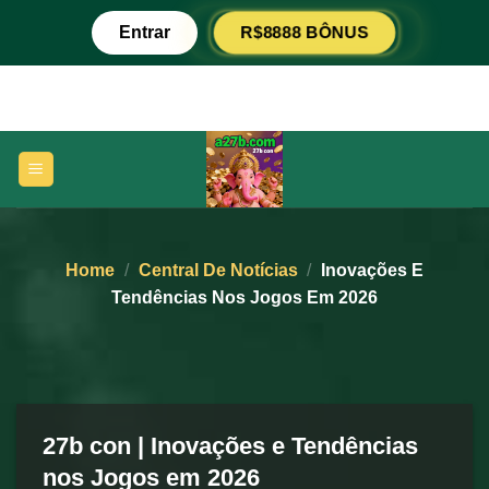
Skip
Entrar
R$8888 BÔNUS
to
content
Home
/
Central De Notícias
/
Inovações E
Tendências Nos Jogos Em 2026
27b con | Inovações e Tendências
nos Jogos em 2026