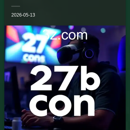
2026-05-13