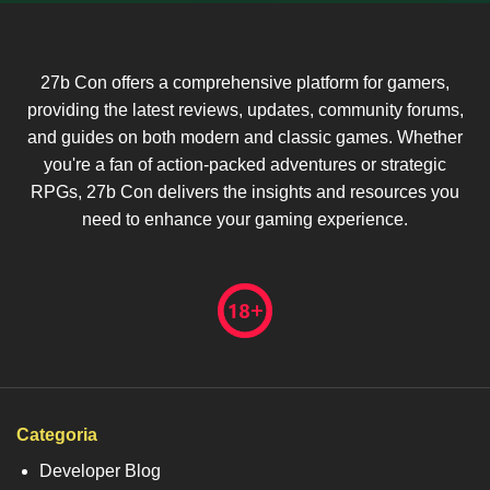
27b Con offers a comprehensive platform for gamers,
providing the latest reviews, updates, community forums,
and guides on both modern and classic games. Whether
you're a fan of action-packed adventures or strategic
RPGs, 27b Con delivers the insights and resources you
need to enhance your gaming experience.
Categoria
Developer Blog