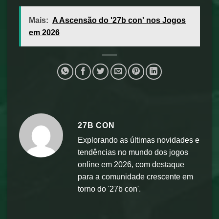
Mais:
A Ascensão do '27b con' nos Jogos
em 2026
27B CON
Explorando as últimas novidades e
tendências no mundo dos jogos
online em 2026, com destaque
para a comunidade crescente em
torno do '27b con'.