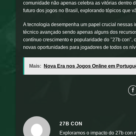
comunidade não apenas celebra as vitórias dentro 
futuro dos jogos no Brasil, explorando tópicos que v
A tecnologia desempenha um papel crucial nessas i
técnico avançado sendo apenas alguns dos recursos
contínuo crescimento e popularidade do "27b con", o 
novas oportunidades para jogadores de todos os nív
Mais:
Nova Era nos Jogos Online em Portugu
27B CON
Exploramos o impacto do 27b con n