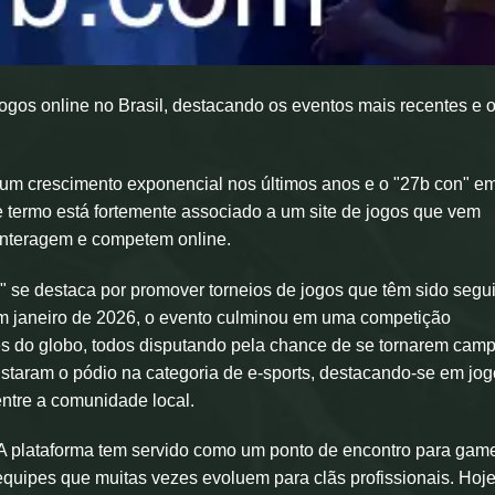
gos online no Brasil, destacando os eventos mais recentes e 
 um crescimento exponencial nos últimos anos e o "27b con" e
 termo está fortemente associado a um site de jogos que vem
interagem e competem online.
n" se destaca por promover torneios de jogos que têm sido segu
m janeiro de 2026, o evento culminou em uma competição
tes do globo, todos disputando pela chance de se tornarem cam
istaram o pódio na categoria de e-sports, destacando-se em jo
entre a comunidade local.
A plataforma tem servido como um ponto de encontro para game
equipes que muitas vezes evoluem para clãs profissionais. Hoje