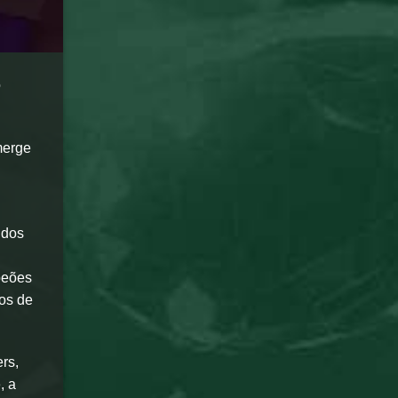
o
merge
idos
peões
gos de
rs,
, a