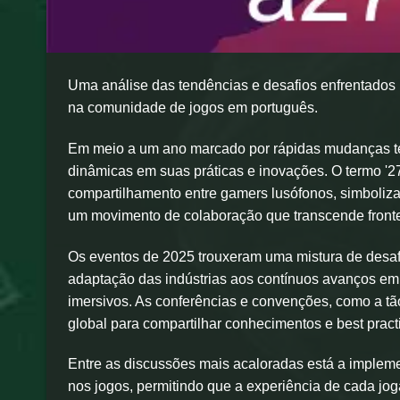
Uma análise das tendências e desafios enfrentados 
na comunidade de jogos em português.
Em meio a um ano marcado por rápidas mudanças te
dinâmicas em suas práticas e inovações. O termo '27
compartilhamento entre gamers lusófonos, simboliz
um movimento de colaboração que transcende fronte
Os eventos de 2025 trouxeram uma mistura de desaf
adaptação das indústrias aos contínuos avanços em 
imersivos. As conferências e convenções, como a 
global para compartilhar conhecimentos e best pract
Entre as discussões mais acaloradas está a implement
nos jogos, permitindo que a experiência de cada jog