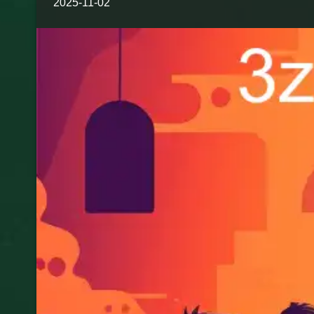
2025-11-02