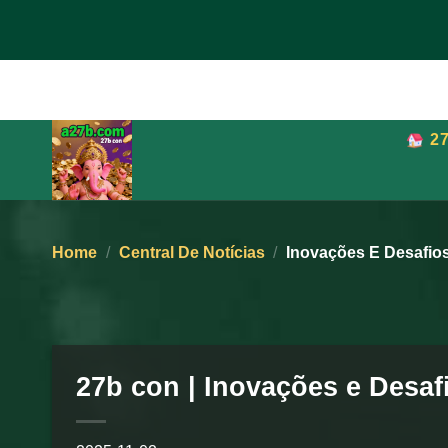
Skip
to
content
2
Home
/
Central De Notícias
/
Inovações E Desafio
27b con | Inovações e Desa