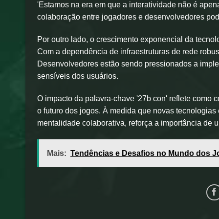
'Estamos na era em que a interatividade não é apen
colaboração entre jogadores e desenvolvedores pode 
Por outro lado, o crescimento exponencial da tecnol
Com a dependência de infraestruturas de rede robus
Desenvolvedores estão sendo pressionados a implem
sensíveis dos usuários.
O impacto da palavra-chave '27b con' reflete com
o futuro dos jogos. À medida que novas tecnologias 
mentalidade colaborativa, reforça a importância de u
Mais:
Tendências e Desafios no Mundo dos J