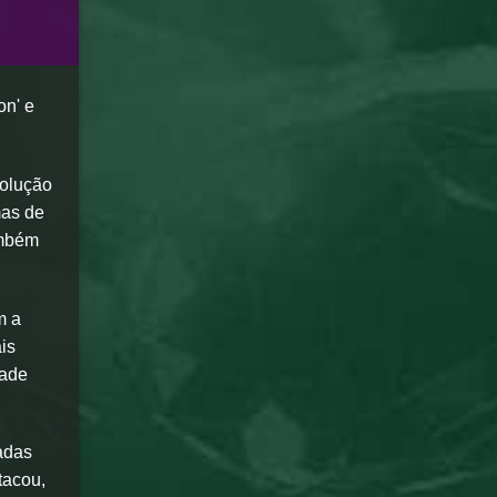
on' e
volução
mas de
ambém
m a
is
dade
zadas
tacou,