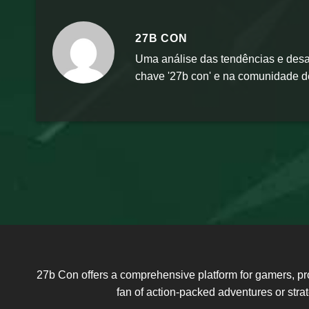
27B CON
Uma análise das tendências e desaf
chave '27b con' e na comunidade d
27b Con offers a comprehensive platform for gamers, pr
fan of action-packed adventures or str