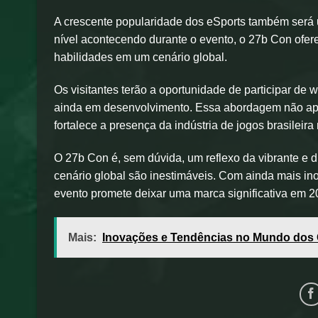
A crescente popularidade dos eSports também será u
nível acontecendo durante o evento, o 27b Con ofer
habilidades em um cenário global.
Os visitantes terão a oportunidade de participar de
ainda em desenvolvimento. Essa abordagem não ape
fortalece a presença da indústria de jogos brasileira
O 27b Con é, sem dúvida, um reflexo da vibrante e di
cenário global são inestimáveis. Com ainda mais in
evento promete deixar uma marca significativa em 2
Mais:
Inovações e Tendências no Mundo dos