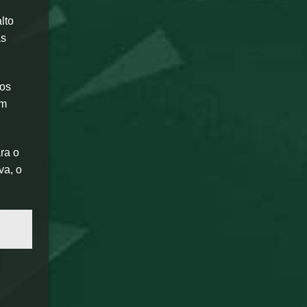
lto
as
gos
ém
ra o
va, o