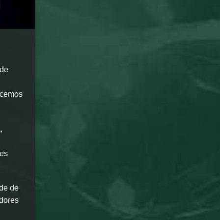
 de
hecemos
,
tes
ade de
edores