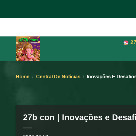
Skip
to
content
2
Home
/
Central De Notícias
/
Inovações E Desafio
27b con | Inovações e Desa