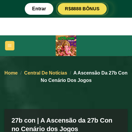
Skip
R$8888 BÔNUS
Entrar
to
content
Home
/
Central De Notícias
/
A Ascensão Da 27b Con
No Cenário Dos Jogos
27b con | A Ascensão da 27b Con
no Cenário dos Jogos