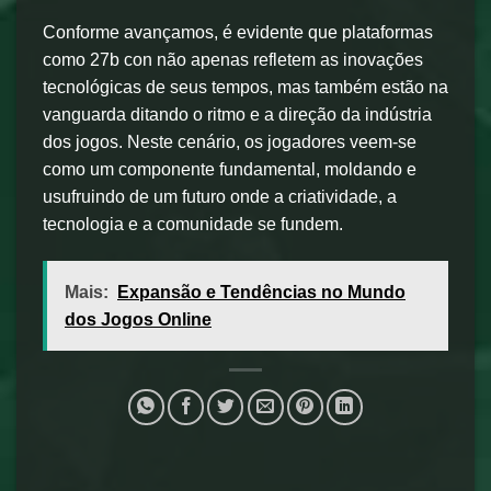
Conforme avançamos, é evidente que plataformas
como 27b con não apenas refletem as inovações
tecnológicas de seus tempos, mas também estão na
vanguarda ditando o ritmo e a direção da indústria
dos jogos. Neste cenário, os jogadores veem-se
como um componente fundamental, moldando e
usufruindo de um futuro onde a criatividade, a
tecnologia e a comunidade se fundem.
Mais:
Expansão e Tendências no Mundo
dos Jogos Online