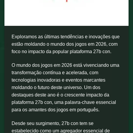
Exploramos as últimas tendências e inovações que
estão moldando o mundo dos jogos em 2026, com
foco no impacto da popular plataforma 27b con.
O mundo dos jogos em 2026 está vivenciando uma
transformação contínua e acelerada, com
tecnologias inovadoras e eventos marcantes
moldando o futuro deste universo. Um dos
destaques deste ano é o crescente impacto da
plataforma 27b con, uma palavra-chave essencial
para os amantes dos jogos em português.
Desde seu surgimento, 27b con tem se
estabelecido como um agregador essencial de