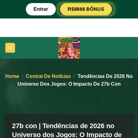
Skip
R$8888 BÔNUS
Entrar
to
content
Home
/
Central De Notícias
/
Tendências De 2026 No
Universo Dos Jogos: O Impacto De 27b Con
27b con | Tendências de 2026 no
Universo dos Jogos: O Impacto de