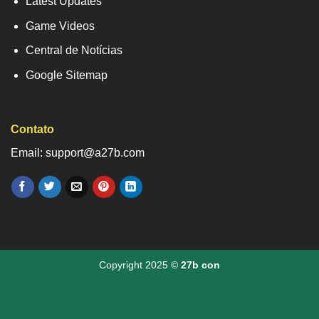
Latest Updates
Game Videos
Central de Notícias
Google Sitemap
Contato
Email: support@a27b.com
Copyright 2025 ©
27b con