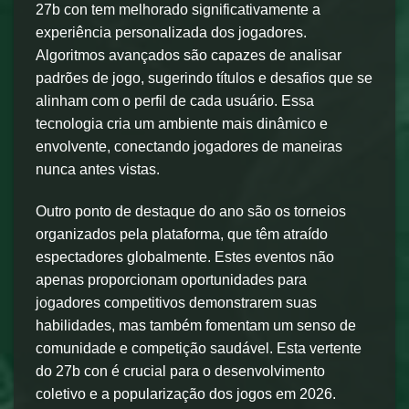
27b con tem melhorado significativamente a
experiência personalizada dos jogadores.
Algoritmos avançados são capazes de analisar
padrões de jogo, sugerindo títulos e desafios que se
alinham com o perfil de cada usuário. Essa
tecnologia cria um ambiente mais dinâmico e
envolvente, conectando jogadores de maneiras
nunca antes vistas.
Outro ponto de destaque do ano são os torneios
organizados pela plataforma, que têm atraído
espectadores globalmente. Estes eventos não
apenas proporcionam oportunidades para
jogadores competitivos demonstrarem suas
habilidades, mas também fomentam um senso de
comunidade e competição saudável. Esta vertente
do 27b con é crucial para o desenvolvimento
coletivo e a popularização dos jogos em 2026.