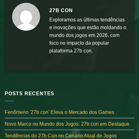
27B CON
Exploramos as últimas tendências
e inovações que estão moldando o
mundo dos jogos em 2026, com
foco no impacto da popular
plataforma 27b con.
POSTS RECENTES
Fenômeno '27b con' Eleva o Mercado dos Games
Novo Marco no Mundo dos Jogos: 27b con em Destaque
Tendências do 27b Con no Cenário Atual de Jogos