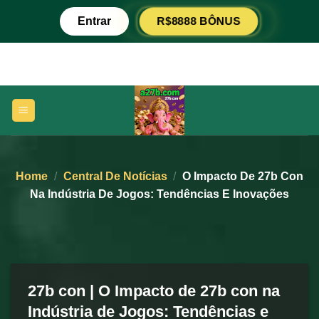
Skip
R$8888 BÔNUS
Entrar
to
content
Home
/
Central De Notícias
/
O Impacto De 27b Con
Na Indústria De Jogos: Tendências E Inovações
27b con | O Impacto de 27b con na
Indústria de Jogos: Tendências e