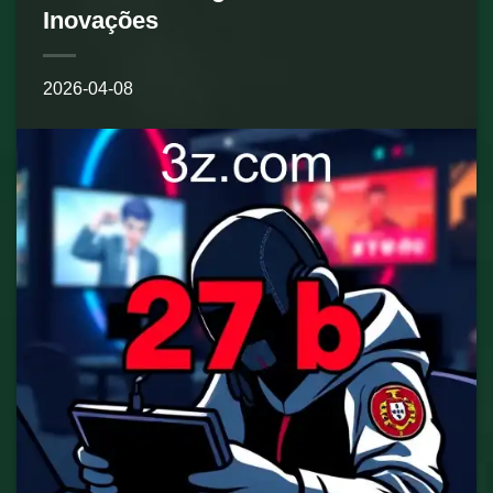
Inovações
2026-04-08