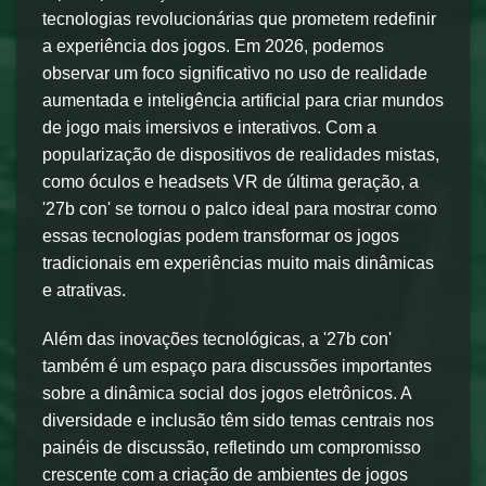
tecnologias revolucionárias que prometem redefinir
a experiência dos jogos. Em 2026, podemos
observar um foco significativo no uso de realidade
aumentada e inteligência artificial para criar mundos
de jogo mais imersivos e interativos. Com a
popularização de dispositivos de realidades mistas,
como óculos e headsets VR de última geração, a
'27b con' se tornou o palco ideal para mostrar como
essas tecnologias podem transformar os jogos
tradicionais em experiências muito mais dinâmicas
e atrativas.
Além das inovações tecnológicas, a '27b con'
também é um espaço para discussões importantes
sobre a dinâmica social dos jogos eletrônicos. A
diversidade e inclusão têm sido temas centrais nos
painéis de discussão, refletindo um compromisso
crescente com a criação de ambientes de jogos