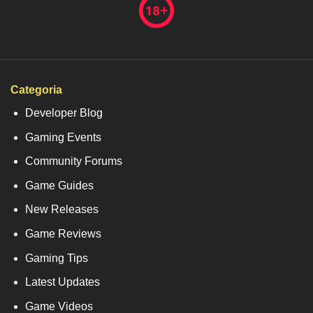
Categoria
Developer Blog
Gaming Events
Community Forums
Game Guides
New Releases
Game Reviews
Gaming Tips
Latest Updates
Game Videos