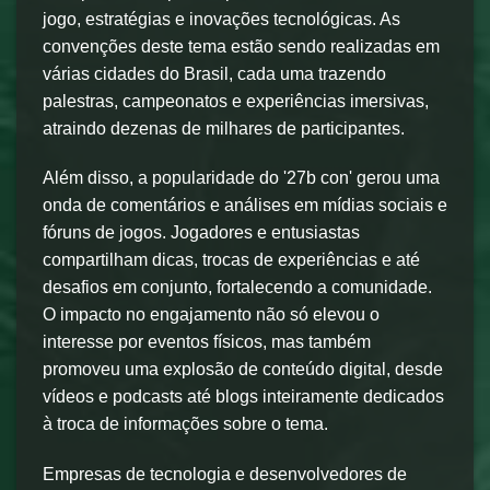
jogo, estratégias e inovações tecnológicas. As
convenções deste tema estão sendo realizadas em
várias cidades do Brasil, cada uma trazendo
palestras, campeonatos e experiências imersivas,
atraindo dezenas de milhares de participantes.
Além disso, a popularidade do '27b con' gerou uma
onda de comentários e análises em mídias sociais e
fóruns de jogos. Jogadores e entusiastas
compartilham dicas, trocas de experiências e até
desafios em conjunto, fortalecendo a comunidade.
O impacto no engajamento não só elevou o
interesse por eventos físicos, mas também
promoveu uma explosão de conteúdo digital, desde
vídeos e podcasts até blogs inteiramente dedicados
à troca de informações sobre o tema.
Empresas de tecnologia e desenvolvedores de