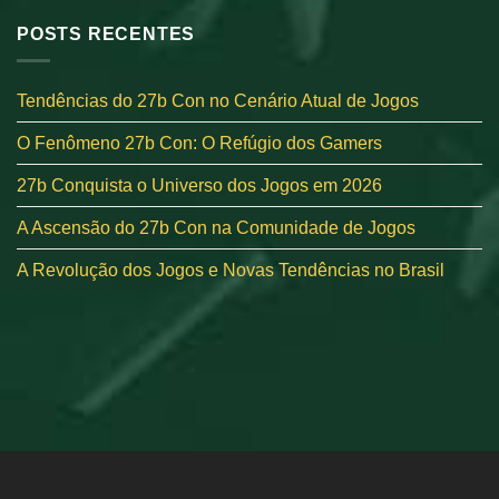
POSTS RECENTES
Tendências do 27b Con no Cenário Atual de Jogos
O Fenômeno 27b Con: O Refúgio dos Gamers
27b Conquista o Universo dos Jogos em 2026
A Ascensão do 27b Con na Comunidade de Jogos
A Revolução dos Jogos e Novas Tendências no Brasil