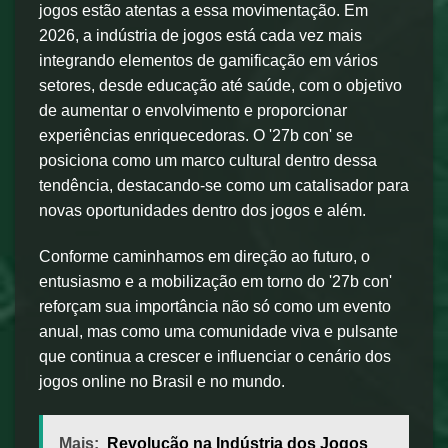
jogos estão atentas a essa movimentação. Em
2026, a indústria de jogos está cada vez mais
integrando elementos de gamificação em vários
setores, desde educação até saúde, com o objetivo
de aumentar o envolvimento e proporcionar
experiências enriquecedoras. O '27b con' se
posiciona como um marco cultural dentro dessa
tendência, destacando-se como um catalisador para
novas oportunidades dentro dos jogos e além.
Conforme caminhamos em direção ao futuro, o
entusiasmo e a mobilização em torno do '27b con'
reforçam sua importância não só como um evento
anual, mas como uma comunidade viva e pulsante
que continua a crescer e influenciar o cenário dos
jogos online no Brasil e no mundo.
Mais:
Revolução na Indústria dos Jogos