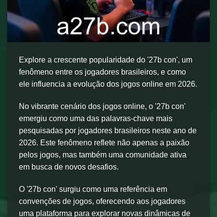
Explore a crescente popularidade do '27b con', um
fenômeno entre os jogadores brasileiros, e como
ele influencia a evolução dos jogos online em 2026.
No vibrante cenário dos jogos online, o '27b con'
emergiu como uma das palavras-chave mais
pesquisadas por jogadores brasileiros neste ano de
2026. Este fenômeno reflete não apenas a paixão
pelos jogos, mas também uma comunidade ativa
em busca de novos desafios.
O '27b con' surgiu como uma referência em
convenções de jogos, oferecendo aos jogadores
uma plataforma para explorar novas dinâmicas de