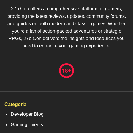
27b Con offers a comprehensive platform for gamers,
providing the latest reviews, updates, community forums,
and guides on both modern and classic games. Whether
you're a fan of action-packed adventures or strategic
RPGs, 27b Con delivers the insights and resources you
need to enhance your gaming experience.
Categoria
Developer Blog
Gaming Events