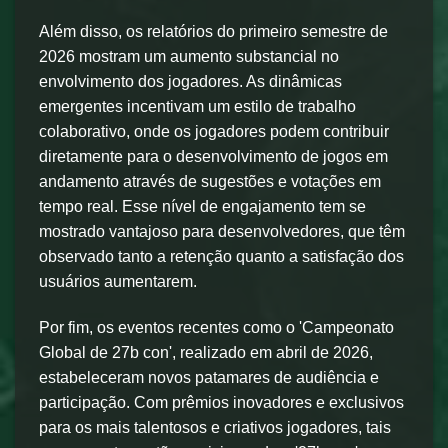
Além disso, os relatórios do primeiro semestre de
2026 mostram um aumento substancial no
envolvimento dos jogadores. As dinâmicas
emergentes incentivam um estilo de trabalho
colaborativo, onde os jogadores podem contribuir
diretamente para o desenvolvimento de jogos em
andamento através de sugestões e votações em
tempo real. Esse nível de engajamento tem se
mostrado vantajoso para desenvolvedores, que têm
observado tanto a retenção quanto a satisfação dos
usuários aumentarem.
Por fim, os eventos recentes como o 'Campeonato
Global de 27b con', realizado em abril de 2026,
estabeleceram novos patamares de audiência e
participação. Com prêmios inovadores e exclusivos
para os mais talentosos e criativos jogadores, tais