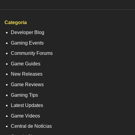
Categoria
Developer Blog
Gaming Events
Community Forums
Game Guides
New Releases
Game Reviews
Gaming Tips
Latest Updates
Game Videos
Central de Notícias