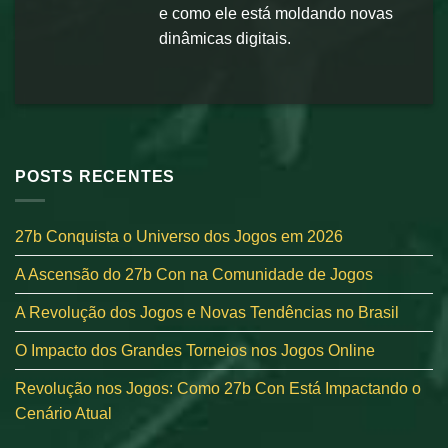
e como ele está moldando novas
dinâmicas digitais.
POSTS RECENTES
27b Conquista o Universo dos Jogos em 2026
A Ascensão do 27b Con na Comunidade de Jogos
A Revolução dos Jogos e Novas Tendências no Brasil
O Impacto dos Grandes Torneios nos Jogos Online
Revolução nos Jogos: Como 27b Con Está Impactando o
Cenário Atual