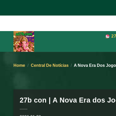
Skip
to
content
2
Home
/
Central De Notícias
/
A Nova Era Dos Jog
27b con | A Nova Era dos J