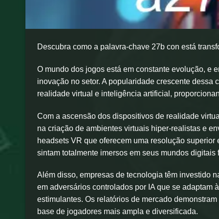
Descubra como a palavra-chave 27b con está transf
O mundo dos jogos está em constante evolução, e e
inovação no setor. A popularidade crescente dessa
realidade virtual e inteligência artificial, proporci
Com a ascensão dos dispositivos de realidade virtu
na criação de ambientes virtuais hiper-realistas e 
headsets VR que oferecem uma resolução superior 
sintam totalmente imersos em seus mundos digitais f
Além disso, empresas de tecnologia têm investido na i
em adversários controlados por IA que se adaptam à
estimulantes. Os relatórios de mercado demonstram
base de jogadores mais ampla e diversificada.