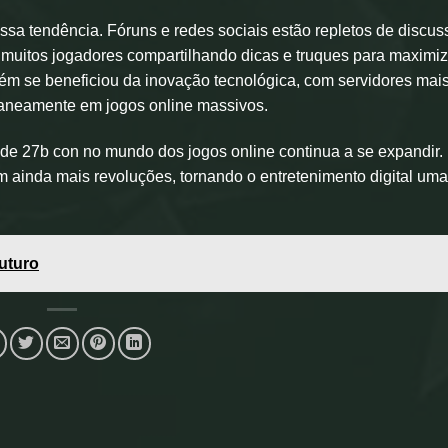
a tendência. Fóruns e redes sociais estão repletos de discus
m muitos jogadores compartilhando dicas e truques para maximiz
bém se beneficiou da inovação tecnológica, com servidores mai
taneamente em jogos online massivos.
 de 27b con no mundo dos jogos online continua a se expandir.
 ainda mais revoluções, tornando o entretenimento digital uma
uturo