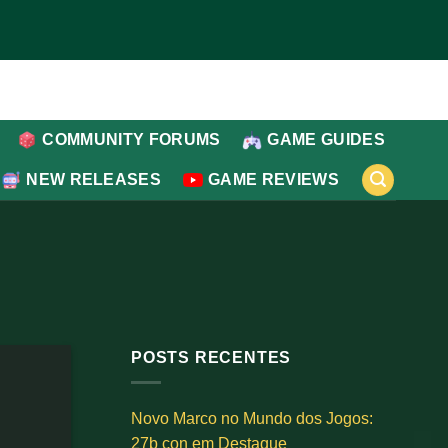
COMMUNITY FORUMS
GAME GUIDES
NEW RELEASES
GAME REVIEWS
POSTS RECENTES
Novo Marco no Mundo dos Jogos:
27b con em Destaque