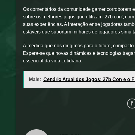
Os comentários da comunidade gamer corroboram ess
sobre os melhores jogos que utilizam '27b con', co
suas experiências. A interação entre jogadores tam
estáveis que suportam milhares de jogadores simul
À medida que nos dirigimos para o futuro, o impacto
Espera-se que novas dinâmicas e tecnologias tragam
essencial da vida cotidiana.
Mais:
Cenário Atual dos Jogos: 27b Con e o F