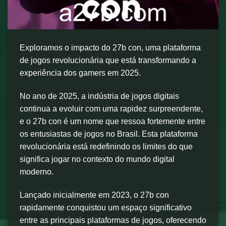
Exploramos o impacto do 27b con, uma plataforma
de jogos revolucionária que está transformando a
experiência dos gamers em 2025.
No ano de 2025, a indústria de jogos digitais
continua a evoluir com uma rapidez surpreendente,
e o 27b con é um nome que ressoa fortemente entre
os entusiastas de jogos no Brasil. Esta plataforma
revolucionária está redefinindo os limites do que
significa jogar no contexto do mundo digital
moderno.
Lançado inicialmente em 2023, o 27b con
rapidamente conquistou um espaço significativo
entre as principais plataformas de jogos, oferecendo