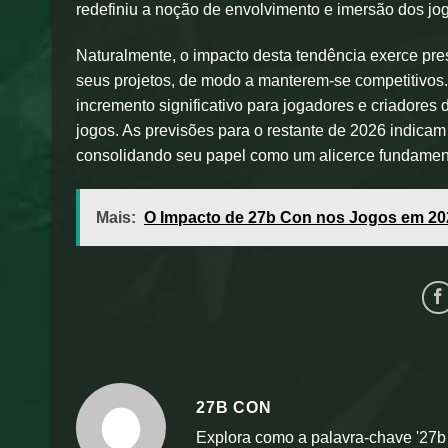
redefiniu a noção de envolvimento e imersão dos jo
Naturalmente, o impacto desta tendência exerce p
seus projetos, de modo a manterem-se competitivos.
incremento significativo para jogadores e criadores
jogos. As previsões para o restante de 2026 indicam
consolidando seu papel como um alicerce fundamenta
Mais:
O Impacto de 27b Con nos Jogos em 20
27B CON
Explora como a palavra-chave '27b 