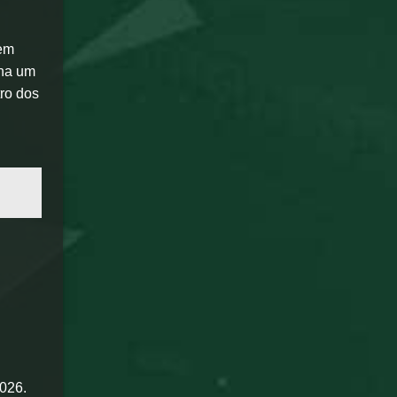
 em
ona um
tro dos
2026.