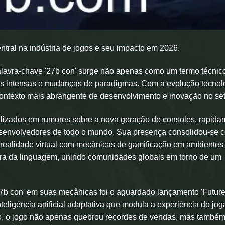
ntral na indústria de jogos e seu impacto em 2026.
palavra-chave '27b con' surge não apenas como um termo técnic
s intensas e mudanças de paradigmas. Com a evolução tecnol
contexto mais abrangente de desenvolvimento e inovação no set
alizados em rumores sobre a nova geração de consoles, rapida
esenvolvedores de todo o mundo. Sua presença consolidou-se 
 realidade virtual com mecânicas de gamificação em ambientes
rreira da linguagem, unindo comunidades globais em torno de um
27b con' em suas mecânicas foi o aguardado lançamento 'Futur
nteligência artificial adaptativa que modula a experiência do jo
do, o jogo não apenas quebrou recordes de vendas, mas també