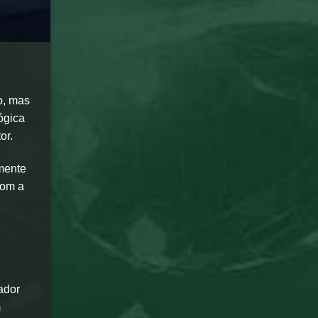
o, mas
ógica
or.
mente
com a
e
gador
m