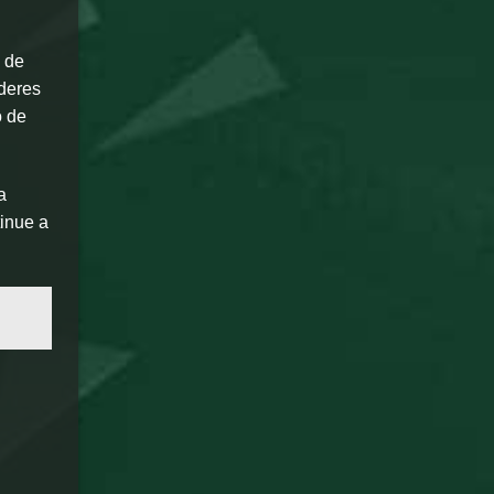
s de
íderes
o de
a
tinue a