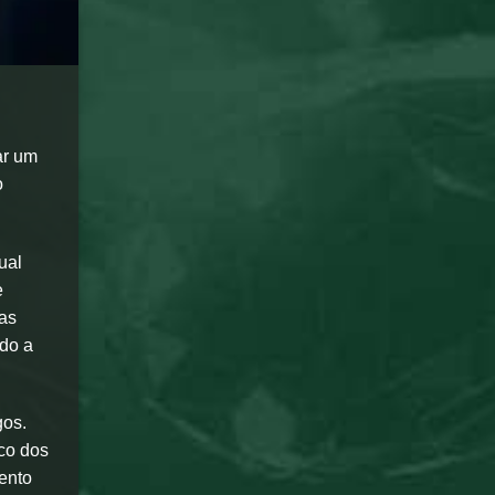
ar um
o
ual
e
as
ndo a
gos.
ico dos
ento