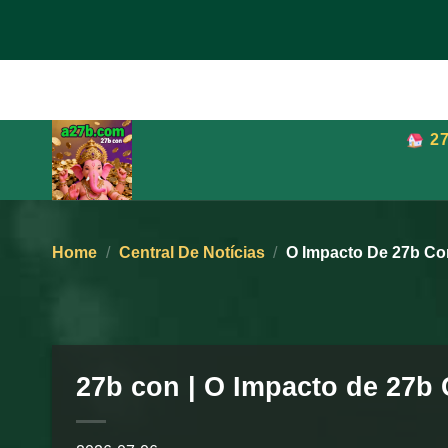
Skip
to
content
2
Home
/
Central De Notícias
/
O Impacto De 27b Co
27b con | O Impacto de 27b