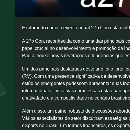
Explorando como o evento anual 27b Con está molda
A 27b Con, reconhecida como uma das principais co
papel crucial no desenvolvimento e promoção da ind
Paulo, trouxe novas revelações e tendências que es
Um dos principais destaques deste ano foi o forte f
(RV). Com uma presença significativa de desenvol
estúdios emergentes pudessem apresentar suas inov
internacionais. Iniciativas como essas estão não a
criatividade e a competitividade no cenário brasileiro
Além disso, um painel robusto de discussões abordou
Vários especialistas do setor discutiram estratégia
eSports no Brasil. Em termos financeiros, os eSpor