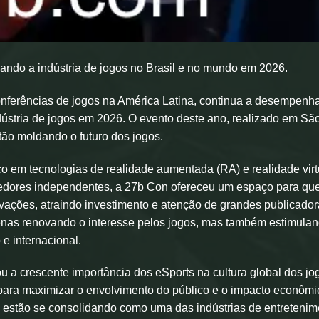
ndo a indústria de jogos no Brasil e no mundo em 2026.
nferências de jogos na América Latina, continua a desempenh
ústria de jogos em 2026. O evento deste ano, realizado em Sã
tão moldando o futuro dos jogos.
oco em tecnologias de realidade aumentada (RA) e realidade virt
vedores independentes, a 27b Con ofereceu um espaço para qu
ações, atraindo investimento e atenção de grandes publicador
penas renovando o interesse pelos jogos, mas também estimula
 e internacional.
 a crescente importância dos eSports na cultura global dos jo
s para maximizar o envolvimento do público e o impacto econôm
ts estão se consolidando como uma das indústrias de entretenim