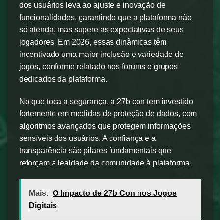
dos usuários leva ao ajuste e inovação de
funcionalidades, garantindo que a plataforma não
só atenda, mas supere as expectativas de seus
jogadores. Em 2026, essas dinâmicas têm
incentivado uma maior inclusão e variedade de
jogos, conforme relatado nos forums e grupos
dedicados da plataforma.
No que toca a segurança, a 27b con tem investido
fortemente em medidas de proteção de dados, com
algoritmos avançados que protegem informações
sensíveis dos usuários. A confiança e a
transparência são pilares fundamentais que
reforçam a lealdade da comunidade à plataforma.
Mais:
O Impacto de 27b Con nos Jogos
Digitais