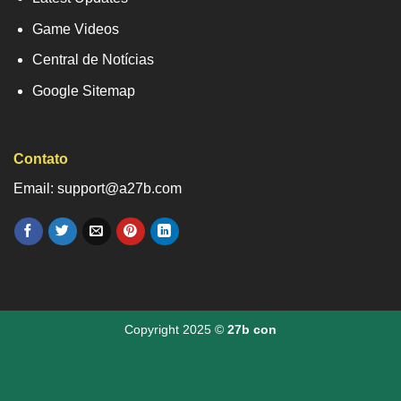
Game Videos
Central de Notícias
Google Sitemap
Contato
Email: support@a27b.com
Copyright 2025 ©
27b con