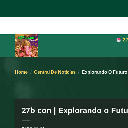
Skip
to
content
2
Home
/
Central De Notícias
/
Explorando O Futur
27b con | Explorando o Fut