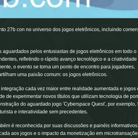
to 27b con no universo dos jogos eletrônicos, incluindo comen
 aguardados pelos entusiastas de jogos eletrônicos em todo o
ntes, refletindo o rápido avanço tecnológico e a criatividade
nte, o evento se torna um ponto de encontro para jogadores,
rtilham uma paixão comum: os jogos eletrônicos.
a integração cada vez maior entre realidade aumentada e jogos
de de experimentar novos títulos que utilizam tecnologia de pon
onstração do aguardado jogo 'Cyberspace Quest', por exemplo, 
urista e interatividade sem precedentes.
ém é reconhecida por suas discussões e painéis informativos
plicada aos jogos e o impacto da monetização em microtransaçõ