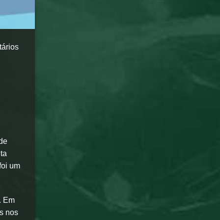
tários
 de
ta
foi um
. Em
es nos