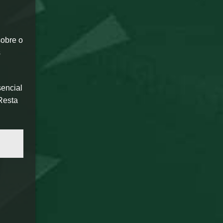
sobre o
s
encial
 Resta