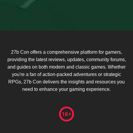
27b Con offers a comprehensive platform for gamers,
providing the latest reviews, updates, community forums,
and guides on both modern and classic games. Whether
you're a fan of action-packed adventures or strategic
RPGs, 27b Con delivers the insights and resources you
need to enhance your gaming experience.