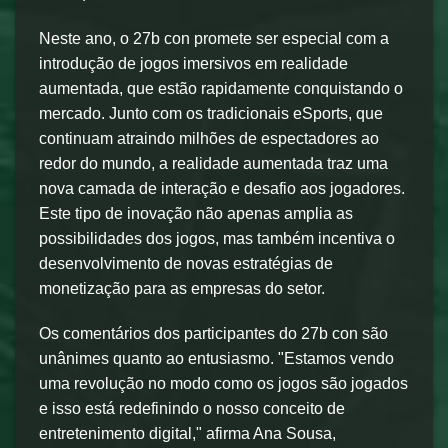
Neste ano, o 27b con promete ser especial com a
introdução de jogos imersivos em realidade
aumentada, que estão rapidamente conquistando o
mercado. Junto com os tradicionais eSports, que
continuam atraindo milhões de espectadores ao
redor do mundo, a realidade aumentada traz uma
nova camada de interação e desafio aos jogadores.
Este tipo de inovação não apenas amplia as
possibilidades dos jogos, mas também incentiva o
desenvolvimento de novas estratégias de
monetização para as empresas do setor.
Os comentários dos participantes do 27b con são
unânimes quanto ao entusiasmo. "Estamos vendo
uma revolução no modo como os jogos são jogados
e isso está redefinindo o nosso conceito de
entretenimento digital," afirma Ana Sousa,