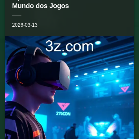
Mundo dos Jogos
2026-03-13