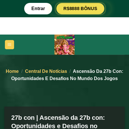
Skip
R$8888 BÔNUS
Entrar
to
content
Home
/
Central De Notícias
/
Ascensão Da 27b Con:
Oportunidades E Desafios No Mundo Dos Jogos
27b con | Ascensão da 27b con:
Oportunidades e Desafios no