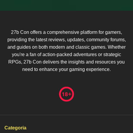
27b Con offers a comprehensive platform for gamers,
providing the latest reviews, updates, community forums,
and guides on both modern and classic games. Whether
you're a fan of action-packed adventures or strategic
RPGs, 27b Con delivers the insights and resources you
need to enhance your gaming experience.
Categoria