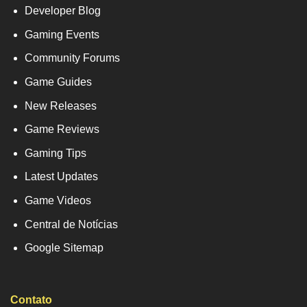
Developer Blog
Gaming Events
Community Forums
Game Guides
New Releases
Game Reviews
Gaming Tips
Latest Updates
Game Videos
Central de Notícias
Google Sitemap
Contato