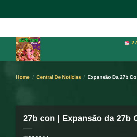
Skip
to
content
2
Home
/
Central De Notícias
/
Expansão Da 27b Con
27b con | Expansão da 27b 