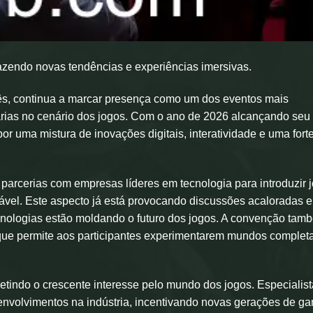
azendo novas tendências e experiências imersivas.
s, continua a marcar presença como um dos eventos mais
rias no cenário dos jogos. Com o ano de 2026 alcançando seu
r uma mistura de inovações digitais, interatividade e uma fort
arcerias com empresas líderes em tecnologia para introduzir 
alável. Este aspecto já está provocando discussões acaloradas e
nologias estão moldando o futuro dos jogos. A convenção tam
l que permite aos participantes experimentarem mundos comple
letindo o crescente interesse pelo mundo dos jogos. Especialis
envolvimentos na indústria, incentivando novas gerações de g