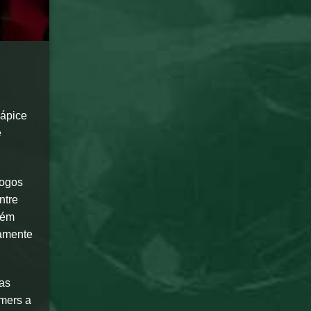
 ápice
e
jogos
ntre
bém
tamente
tas
amers a