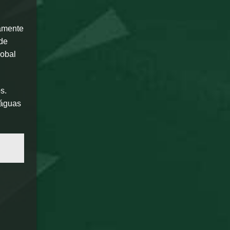
tamente
 de
lobal
s.
 águas